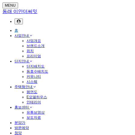
MENU
동래 이안더써밋
홈
사업안내
사업개요
브랜드소개
위치
프리미엄
단지안내
단지배치도
동호수배치도
커뮤니티
시스템
주택형안내
평면도
E모델하우스
인테리어
홍보센터
유튜브영상
보도자료
분양가
방문예약
청약