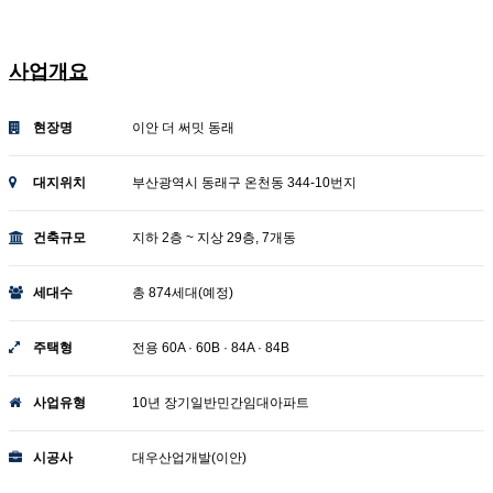
동래 이안더써밋
사업개요
현장명
이안 더 써밋 동래
대지위치
부산광역시 동래구 온천동 344-10번지
건축규모
지하 2층 ~ 지상 29층, 7개동
세대수
총 874세대(예정)
주택형
전용 60A · 60B · 84A · 84B
사업유형
10년 장기일반민간임대아파트
시공사
대우산업개발(이안)