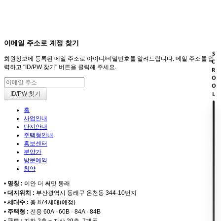
회원
HOME
이메일 주소로 계정 찾기
SCROOL
회원정보에 등록된 메일 주소로 아이디/비밀번호를 알려드립니다. 메일 주소를 입
력하고 "ID/PW 찾기" 버튼을 클릭해 주세요.
홈
사업안내
단지안내
주택형안내
홍보센터
분양가
방문예약
청약
•
명칭 :
이안 더 써밋 동래
•
대지위치 :
부산광역시 동래구 온천동 344-10번지
•
세대수 :
총 874세대(예정)
•
주택형 :
전용 60A · 60B · 84A · 84B
•
규모 :
지하 2층 ~ 지상 29층, 7개동