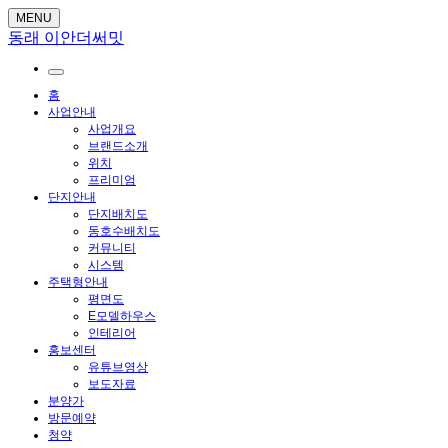
MENU
동래 이안더써밋
홈
사업안내
사업개요
브랜드소개
위치
프리미엄
단지안내
단지배치도
동호수배치도
커뮤니티
시스템
주택형안내
평면도
E모델하우스
인테리어
홍보센터
유튜브영상
보도자료
분양가
방문예약
청약