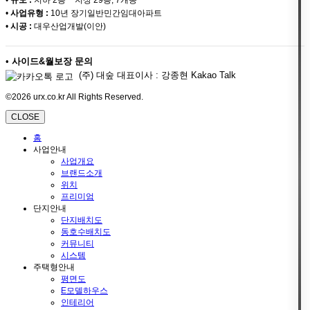
•
사업유형 :
10년 장기일반민간임대아파트
•
시공 :
대우산업개발(이안)
•
사이드&월보장 문의
(주) 대숲 대표이사 : 강종현 Kakao Talk
©2026 urx.co.kr All Rights Reserved.
CLOSE
홈
사업안내
사업개요
브랜드소개
위치
프리미엄
단지안내
단지배치도
동호수배치도
커뮤니티
시스템
주택형안내
평면도
E모델하우스
인테리어