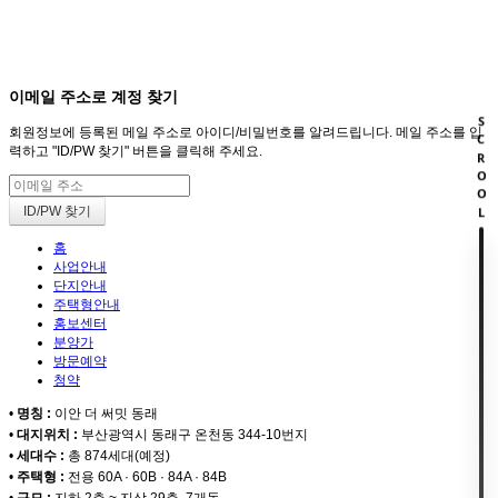
회원
HOME
이메일 주소로 계정 찾기
SCROOL
회원정보에 등록된 메일 주소로 아이디/비밀번호를 알려드립니다. 메일 주소를 입
력하고 "ID/PW 찾기" 버튼을 클릭해 주세요.
홈
사업안내
단지안내
주택형안내
홍보센터
분양가
방문예약
청약
•
명칭 :
이안 더 써밋 동래
•
대지위치 :
부산광역시 동래구 온천동 344-10번지
•
세대수 :
총 874세대(예정)
•
주택형 :
전용 60A · 60B · 84A · 84B
•
규모 :
지하 2층 ~ 지상 29층, 7개동