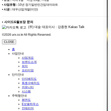
•
사업유형 :
10년 장기일반민간임대아파트
•
시공 :
대우산업개발(이안)
•
사이드&월보장 문의
(주) 대숲 대표이사 : 강종현 Kakao Talk
©2026 urx.co.kr All Rights Reserved.
CLOSE
홈
사업안내
사업개요
브랜드소개
위치
프리미엄
단지안내
단지배치도
동호수배치도
커뮤니티
시스템
주택형안내
평면도
E모델하우스
인테리어