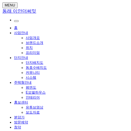
MENU
동래 이안더써밋
홈
사업안내
사업개요
브랜드소개
위치
프리미엄
단지안내
단지배치도
동호수배치도
커뮤니티
시스템
주택형안내
평면도
E모델하우스
인테리어
홍보센터
유튜브영상
보도자료
분양가
방문예약
청약